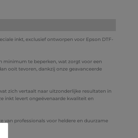
ciale inkt, exclusief ontworpen voor Epson DTF-
en minimum te beperken, wat zorgt voor een
dan ooit tevoren, dankzij onze geavanceerde
t zich vertaalt naar uitzonderlijke resultaten in
ze inkt levert ongeëvenaarde kwaliteit en
ze van professionals voor heldere en duurzame