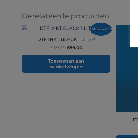
Gerelateerde producten
Oorspronkelijke
Huidige
Uitverkoop!
prijs
prijs
was:
is:
DTF INKT BLACK 1 LITER
€69.00.
€59.00.
€
69.00
€
59.00
Toevoegen aan
winkelwagen
DT