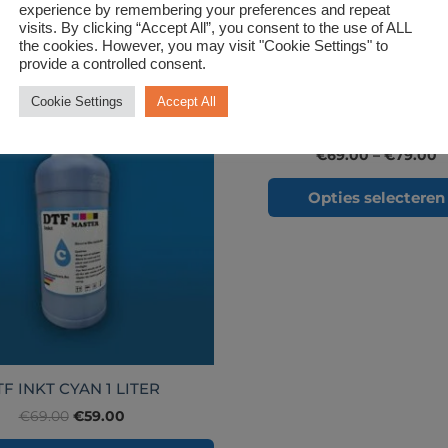
experience by remembering your preferences and repeat
visits. By clicking “Accept All”, you consent to the use of ALL
the cookies. However, you may visit "Cookie Settings" to
provide a controlled consent.
Oorspronkelijke
Huidige
P
Uitverkoop!
Cookie Settings
Accept All
prijs
prijs
€
was:
is:
t
Dtf pet film 75u
€69.00.
€59.00.
€
€
69.00
–
€
79.00
Opties selecteren
F INKT CYAN 1 LITER
€
69.00
€
59.00