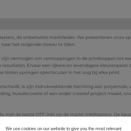
sters, de onbetwiste marktleider. We presenteren onze spe
 naar het volgende niveau te tillen.
or zijn vermogen om verstoppingen in de printkoppen tot e
esultaten. Ervaar een rijkere en levendigere kleurenpalet 
 tinten springen spectaculair in het oog bij elke print.
erscheidt, is zijn indrukwekkende hechting aan polyamide, wa
ding, huisdecoratie of een ander creatief project maakt, on
ts met de beste DTF-inkt op de markt: InktMasters. De keu
We use cookies on our website to give you the most relevant