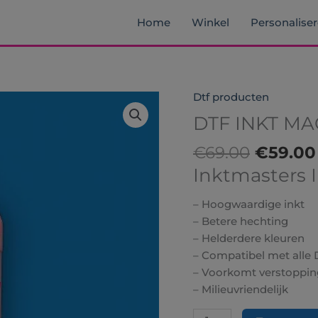
Home
Winkel
Personalise
Oorspro
Dtf producten
DTF
prijs
INKT
DTF INKT MA
was:
MAGENTA
€69.00
€
69.00
€
59.00
1
LITER
Inktmasters 
hoeveelheid
– Hoogwaardige inkt
– Betere hechting
– Helderdere kleuren
– Compatibel met alle 
– Voorkomt verstoppin
– Milieuvriendelijk