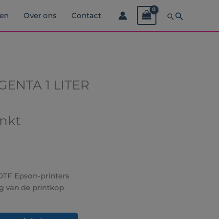
Zoeken
ren
Over ons
Contact
nkelijke
Huidige
prijs
GENTA 1 LITER
is:
.
€59.00.
Inkt
DTF Epson-printers
g van de printkop